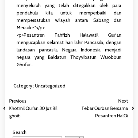
menyeluruh yang telah ditegakkan oleh para
pendahulu kita untuk memperbaiki dan
mempersatukan wilayah antara Sabang dan
Merauke."</p>
<p>Pesantren Tahfizh Halawatil Qur'an
mengucapkan selamat hari lahir Pancasila, dengan
landasan pancasila Negara Indonesia menjadi
negara yang Baldatun Thoyyibatun Warobbun
Ghofur...
Category :
Uncategorized
Previous
Next
Khotmil Qur’an 30 Juz Bil
Tebar Qurban Bersama
ghoib
Pesantren HalQi
Search