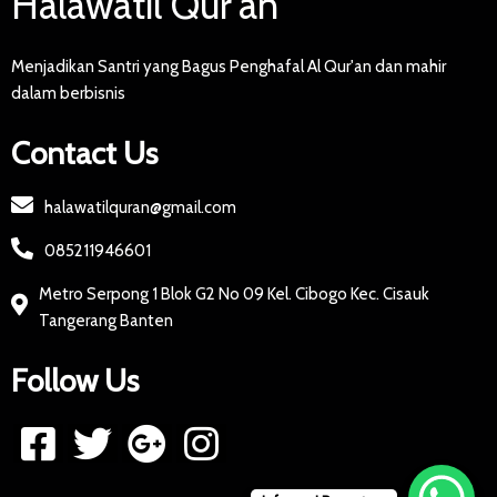
Halawatil Qur'an
Menjadikan Santri yang Bagus Penghafal Al Qur'an dan mahir
dalam berbisnis
Contact Us
halawatilquran@gmail.com
085211946601
Metro Serpong 1 Blok G2 No 09 Kel. Cibogo Kec. Cisauk
Tangerang Banten
Follow Us