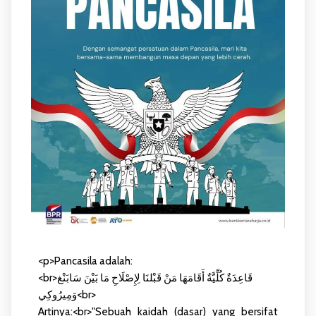
<p>Pancasila adalah:
<br>قَاعِدَةٌ كُلِّيَّةٌ أَقَامَهَا مَنْ قَبْلنَا لِإِصْلَاحِ مَا بَيْنَ سَابَنْغ
وَمِيرُوكِي<br>
Artinya:<br>"Sebuah kaidah (dasar) yang bersifat