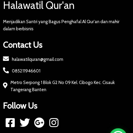
Halawatil Qur'an
Menjadikan Santri yang Bagus Penghafal Al Qur'an dan mahir
dalam berbisnis
Contact Us
halawatilquran@gmail.com
085211946601
Metro Serpong 1 Blok G2 No 09 Kel. Cibogo Kec. Cisauk
Tangerang Banten
Follow Us